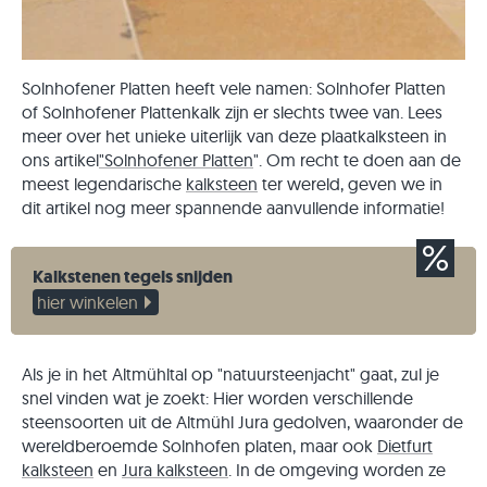
Solnhofener Platten heeft vele namen: Solnhofer Platten
of Solnhofener Plattenkalk zijn er slechts twee van. Lees
meer over het unieke uiterlijk van deze plaatkalksteen in
ons artikel
"Solnhofener Platten
". Om recht te doen aan de
meest legendarische
kalksteen
ter wereld, geven we in
dit artikel nog meer spannende aanvullende informatie!
Kalkstenen tegels snijden
hier winkelen
Als je in het Altmühltal op "natuursteenjacht" gaat, zul je
snel vinden wat je zoekt: Hier worden verschillende
steensoorten uit de Altmühl Jura gedolven, waaronder de
wereldberoemde Solnhofen platen, maar ook
Dietfurt
kalksteen
en
Jura kalksteen
. In de omgeving worden ze