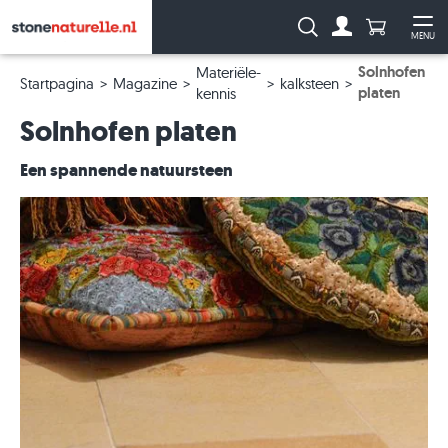
Aantal prod
Zoeken:
MENU
Naar de rekeni
Me
Solnhofen
Materiële-
Startpagina
Magazine
kalksteen
platen
kennis
Solnhofen platen
Een spannende natuursteen