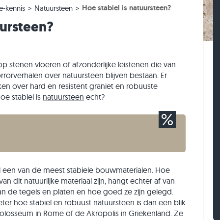
Hoe stabiel is natuursteen?
e-kennis
Natuursteen
els
ntegels
ptreden
Kalksteen straatstenen
Travertin stapelblokken
uursteen?
els
ntegels
 traptreden
Kwartsiet straatstenen
Kwartsiet stapelblokken
n
Gneis straatstenen
Gneis stapelblokken
Langwerpige straatklinker
Steenstrips
 stenen vloeren of afzonderlijke leistenen die van
rrorverhalen over natuursteen blijven bestaan. Er
n over hard en resistent graniet en robuuste
oe stabiel is
natuursteen
echt?
aal een van de meest stabiele bouwmaterialen. Hoe
van dit natuurlijke materiaal zijn, hangt echter af van
an de tegels en platen en hoe goed ze zijn gelegd.
beter hoe stabiel en robuust natuursteen is dan een blik
losseum in Rome of de Akropolis in Griekenland. Ze