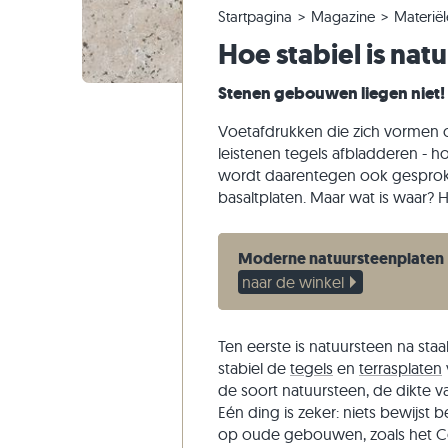
Startpagina
Magazine
Materiël
Kwartsiet tegels
Kalksteen tuintegels
Bestelling wijzigen of annuleren
Panoramische tour
Beige teg
Beige tui
Gneis tra
Marmer
Hoe stabiel is nat
Marmer tegels
Marmer tuintegels
Voorbeeldverzending
Tuinontwerp
Grijze teg
Grijze tui
Kalksteen
Kwartsiet
Antieke tegels
Kwartsiet terrastegels
Levering & transport
Leefstijlen
Zandstee
Stenen gebouwen liegen niet!
Mozaïek tegels
Gneis tuintegels
Indrukken van klanten
Leisteen
Voetafdrukken die zich vormen op
Muurstenen
Basalt tuintegels
Video's
Travertin
leistenen tegels afbladderen - ho
wordt daarentegen ook gesproke
Flagstones
basaltplaten. Maar wat is waar? H
Zwembad tegels
Moderne natuursteenplaten
naar de winkel
Ten eerste is natuursteen na st
stabiel de
tegels
en
terrasplaten
de soort natuursteen, de dikte v
Eén ding is zeker: niets bewijst 
op oude gebouwen, zoals het Co