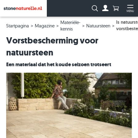
Aantal prod
Zoeken:
MENU
Naar de rekeni
Me
Is natuurs
Materiële-
Startpagina
Magazine
Natuursteen
vorstbest
kennis
Vorstbescherming voor
natuursteen
Een materiaal dat het koude seizoen trotseert