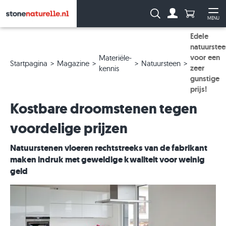
Aantal prod
Zoeken:
MENU
Naar de rekeni
Me
Edele
natuurstee
voor een
Materiële-
Startpagina
Magazine
Natuursteen
zeer
kennis
gunstige
prijs!
Kostbare droomstenen tegen
voordelige prijzen
Natuurstenen vloeren rechtstreeks van de fabrikant
maken indruk met geweldige kwaliteit voor weinig
geld