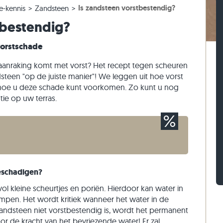
Is zandsteen vorstbestendig?
e-kennis
Zandsteen
els
ntegels
ptreden
Kalksteen straatstenen
Travertin stapelblokken
tbestendig?
els
ntegels
 traptreden
Kwartsiet straatstenen
Kwartsiet stapelblokken
n
Gneis straatstenen
Gneis stapelblokken
vorstschade
Langwerpige straatklinker
Steenstrips
aanraking komt met vorst? Het recept tegen scheuren
ndsteen "op de juiste manier"! We leggen uit hoe vorst
hoe u deze schade kunt voorkomen. Zo kunt u nog
ie op uw terras.
eschadigen?
ol kleine scheurtjes en poriën. Hierdoor kan water in
pen. Het wordt kritiek wanneer het water in de
t zandsteen niet vorstbestendig is, wordt het permanent
r de kracht van het bevriezende water! Er zal