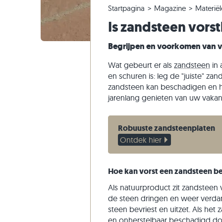
Startpagina
Magazine
Materiël
Kwartsiet tegels
Kalksteen tuintegels
Bestelling wijzigen of annuleren
Panoramische tour
Beige teg
Beige tui
Gneis tra
Marmer
Is zandsteen vors
Marmer tegels
Marmer tuintegels
Voorbeeldverzending
Tuinontwerp
Grijze teg
Grijze tui
Kalksteen
Kwartsiet
Antieke tegels
Kwartsiet terrastegels
Levering & transport
Leefstijlen
Zandstee
Begrijpen en voorkomen van 
Mozaïek tegels
Gneis tuintegels
Indrukken van klanten
Leisteen
Wat gebeurt er als
zandsteen
in 
Muurstenen
Basalt tuintegels
Video's
Travertin
en schuren is: leg de "juiste" za
zandsteen kan beschadigen en 
Flagstones
jarenlang genieten van uw vakant
Zwembad tegels
Robuuste zandsteenplaten
Ontdek hier
Hoe kan vorst een zandsteen b
Als natuurproduct zit zandsteen v
de steen dringen en weer verdam
steen bevriest en uitzet. Als he
en onherstelbaar beschadigd doo