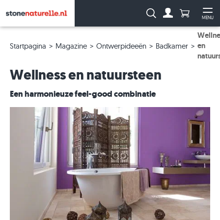
Aantal prod
Zoeken:
MENU
Naar de rekeni
Me
Wellne
en
Startpagina
Magazine
Ontwerpideeën
Badkamer
natuur
Wellness en natuursteen
Een harmonieuze feel-good combinatie