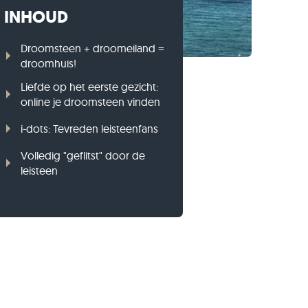
INHOUD
Gneis opsluitbanden
Basalt opsluitbanden
Droomsteen + droomeiland =
droomhuis!
Liefde op het eerste gezicht:
online je droomsteen vinden
i-dots: Tevreden leisteenfans
Volledig "geflitst" door de
leisteen