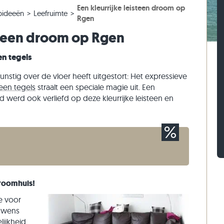
Een kleurrijke leisteen droom op
els
ntegels
ptreden
Kalksteen straatstenen
Travertin stapelblokken
pideeën
Leefruimte
Rgen
els
ntegels
 traptreden
Kwartsiet straatstenen
Kwartsiet stapelblokken
isteen droom op Rgen
n
Gneis straatstenen
Gneis stapelblokken
en tegels
Langwerpige straatklinker
Steenstrips
kunstig over de vloer heeft uitgestort: Het expressieve
een tegels
straalt een speciale magie uit. Een
d werd ook verliefd op deze kleurrijke leisteen en
roomhuis!
e voor
e wens
lijkheid