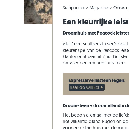
Kwartsiet tegels
Kalksteen tuintegels
Bestelling wijzigen of annuleren
Panoramische tour
Beige teg
Beige tui
Gneis tra
Marmer
Startpagina
Magazine
Ontwer
Marmer tegels
Marmer tuintegels
Voorbeeldverzending
Tuinontwerp
Grijze teg
Grijze tui
Kalksteen
Kwartsiet
Een kleurrijke le
Antieke tegels
Kwartsiet terrastegels
Levering & transport
Leefstijlen
Zandstee
Droomhuis met Peacock leiste
Mozaïek tegels
Gneis tuintegels
Indrukken van klanten
Leisteen
Muurstenen
Basalt tuintegels
Video's
Travertin
Alsof een schilder zijn verfdoos 
kleurenspel van de
Peacock leist
Flagstones
klantenechtpaar uit Zuid-Duitslan
Zwembad tegels
ontwierp er een heel huis mee.
Expressieve leisteen tegels
naar de winkel
Droomsteen + droomeiland = d
Het begon allemaal met de liefd
het vakantie-eiland Rügen en d
voor een klein huis met de moge