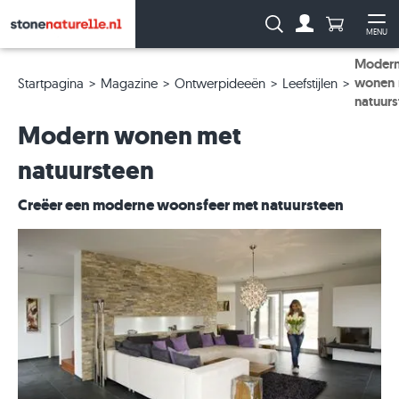
Aantal prod
Zoeken:
MENU
Naar de rekeni
Me
Moder
wonen 
Startpagina
Magazine
Ontwerpideeën
Leefstijlen
natuurs
Modern wonen met
natuursteen
Creëer een moderne woonsfeer met natuursteen