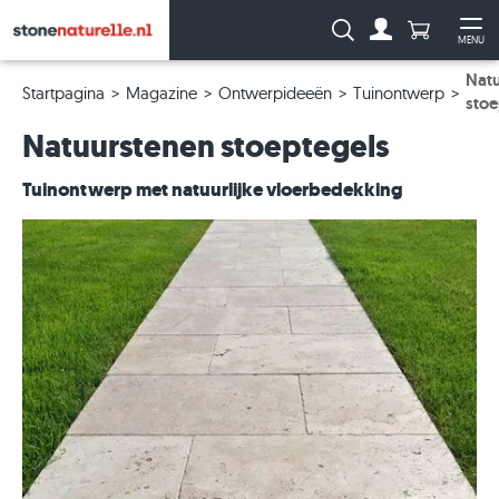
Aantal prod
Zoeken:
MENU
Naar de rekeni
Me
Natu
Startpagina
Magazine
Ontwerpideeën
Tuinontwerp
stoe
Natuurstenen stoeptegels
Tuinontwerp met natuurlijke vloerbedekking