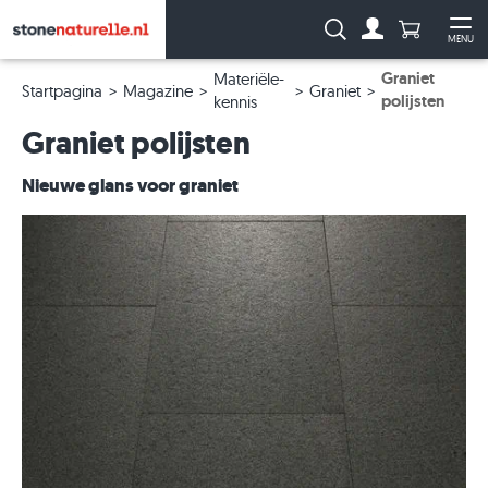
Aantal prod
Zoeken:
MENU
Naar de rekeni
Me
Graniet
Materiële-
Startpagina
Magazine
Graniet
polijsten
kennis
Graniet polijsten
Nieuwe glans voor graniet