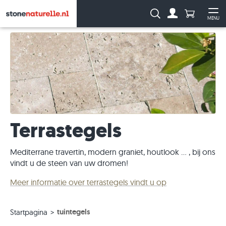
Aantal prod
Zoeken:
MENU
Naar de rekeni
Me
Terrastegels
Mediterrane travertin, modern graniet, houtlook ... , bij ons
vindt u de steen van uw dromen!
Meer informatie over terrastegels vindt u op
tuintegels
Startpagina