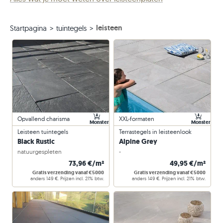
leisteen
Startpagina
tuintegels
Opvallend charisma
XXL-formaten
Monster
Monster
Leisteen tuintegels
Terrastegels in leisteenlook
Black Rustic
Alpine Grey
natuurgespleten
-
73,96 €/m²
49,95 €/m²
Gratis verzending vanaf €5000
Gratis verzending vanaf €5000
anders 149 €. Prijzen incl. 21% btw.
anders 149 €. Prijzen incl. 21% btw.