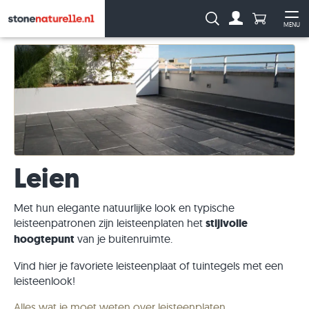
Aantal prod
Zoeken:
MENU
Naar de rekeni
Me
Leien
Met hun elegante natuurlijke look en typische
leisteenpatronen zijn leisteenplaten het
stijlvolle
hoogtepunt
van je buitenruimte.
Vind hier je favoriete leisteenplaat of tuintegels met een
leisteenlook!
Alles wat je moet weten over leisteenplaten