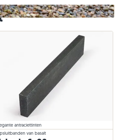
Basalt opsluitbanden
t
egante antraciettinten
psluitbanden van basalt