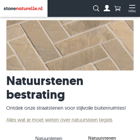
Aantal prod
Zoeken:
MENU
Naar de rekeni
Me
Natuurstenen
bestrating
Ontdek onze straatstenen voor stijlvolle buitenruimtes!
Alles wat je moet weten over natuursteen tegels
Natuurstenen
Natuurstenen