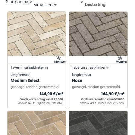
Startpagina
bestrating
straatstenen
Monster
Monster
Tavertin straatklinker in
Tavertin straatklinker in
langformaat
langformaat
Medium Select
Noce
gezaagd, randen getrommeld
gezaagd, randen getrommeld
144,90 €/m²
144,90 €/m²
Gratis verzending vanaf €5000
Gratis verzending vanaf €5000
anders 149 €. Prijzen incl. 21% btw.
anders 149 €. Prijzen incl. 21% btw.