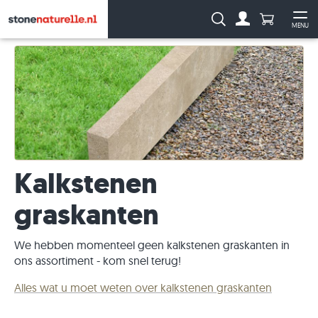
Aantal prod
Zoeken:
MENU
Naar de rekeni
Me
Kalkstenen
graskanten
We hebben momenteel geen kalkstenen graskanten in
ons assortiment - kom snel terug!
Alles wat u moet weten over kalkstenen graskanten