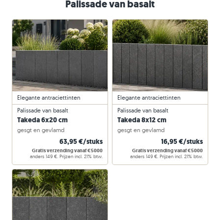
Palissade van basalt
Elegante antraciettinten
Elegante antraciettinten
Palissade van basalt
Palissade van basalt
Takeda 6x20 cm
Takeda 8x12 cm
gesgt en gevlamd
gesgt en gevlamd
63,95 €/stuks
16,95 €/stuks
Gratis verzending vanaf €5000
Gratis verzending vanaf €5000
anders 149 €. Prijzen incl. 21% btw.
anders 149 €. Prijzen incl. 21% btw.