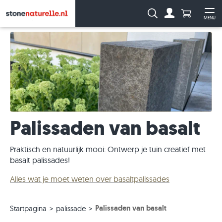
Aantal prod
Zoeken:
MENU
Naar de rekeni
Me
Palissaden van basalt
Praktisch en natuurlijk mooi: Ontwerp je tuin creatief met
basalt palissades!
Alles wat je moet weten over basaltpalissades
Palissaden van basalt
Startpagina
palissade