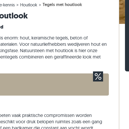
Tegels met houtlook
e-kennis
Houtlook
els
ntegels
ptreden
Kalksteen straatstenen
Travertin stapelblokken
houtlook
els
ntegels
 traptreden
Kwartsiet straatstenen
Kwartsiet stapelblokken
n
Gneis straatstenen
Gneis stapelblokken
nd
Langwerpige straatklinker
Steenstrips
s enorm: hout, keramische tegels, beton of
aterialen. Voor natuurliefhebbers wedijveren hout en
kingsfase. Natuursteen met houtlook is hier onze
teentegels combineren een geraffineerde look met
 moeten vaak praktische compromissen worden
 geschikt voor druk belopen ruimtes zoals een gang
f een badkamer die constant aan vocht wordt