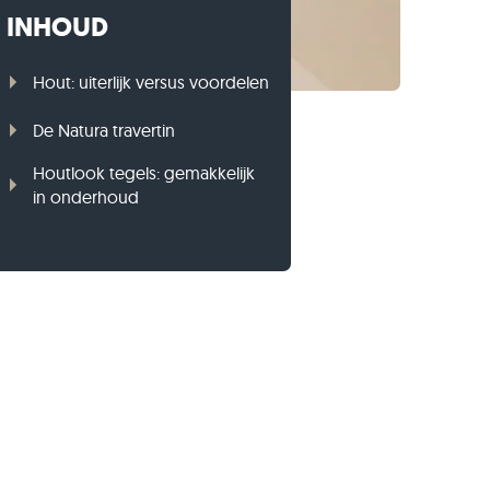
INHOUD
Gneis opsluitbanden
Basalt opsluitbanden
Hout: uiterlijk versus voordelen
De Natura travertin
Houtlook tegels: gemakkelijk
in onderhoud