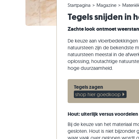
Startpagina
Magazine
Materiël
Kwartsiet tegels
Kalksteen tuintegels
Bestelling wijzigen of annuleren
Panoramische tour
Beige teg
Beige tui
Gneis tra
Marmer
Tegels snijden in 
Marmer tegels
Marmer tuintegels
Voorbeeldverzending
Tuinontwerp
Grijze teg
Grijze tui
Kalksteen
Kwartsiet
Antieke tegels
Kwartsiet terrastegels
Levering & transport
Leefstijlen
Zandstee
Zachte look ontmoet weersta
Mozaïek tegels
Gneis tuintegels
Indrukken van klanten
Leisteen
De keuze aan vloerbedekkingen i
Muurstenen
Basalt tuintegels
Video's
Travertin
natuursteen zijn de bekendste m
natuursteen meestal in de afwer
Flagstones
oplossing; houtachtige natuurs
Zwembad tegels
hoge duurzaamheid.
Tegels zagen
shop hier goedkoop
Hout: uiterlijk versus voordelen
Bij de keuze van het materiaal
gesloten. Hout is niet bijzonder
waar vaak over gelopen wordt o