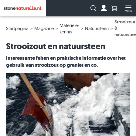
Aantal prod
Zoeken:
MENU
Naar de rekeni
Me
Strooizout
Materiële-
&
Startpagina
Magazine
Natuursteen
kennis
natuurstee
Strooizout en natuursteen
Interessante feiten en praktische informatie over het
gebruik van strooizout op graniet en co.