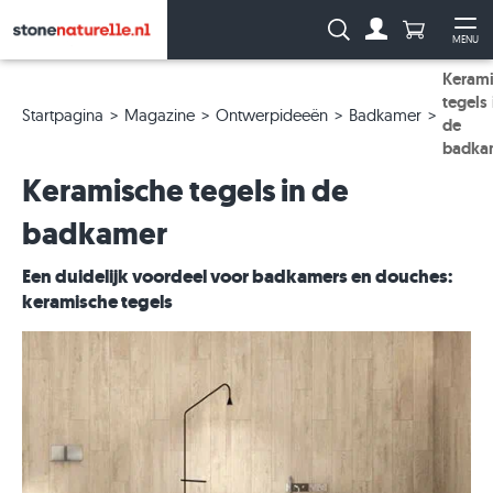
Aantal prod
Zoeken:
MENU
Naar de rekeni
Me
Keram
tegels 
Startpagina
Magazine
Ontwerpideeën
Badkamer
de
badka
Keramische tegels in de
badkamer
Een duidelijk voordeel voor badkamers en douches:
keramische tegels