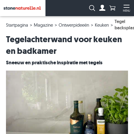
Aantal prod
Zoeken:
MENU
Naar de rekeni
Me
Tegel
Startpagina
Magazine
Ontwerpideeën
Keuken
backspla
Tegelachterwand voor keuken
en badkamer
Sneeuw en praktische inspiratie met tegels