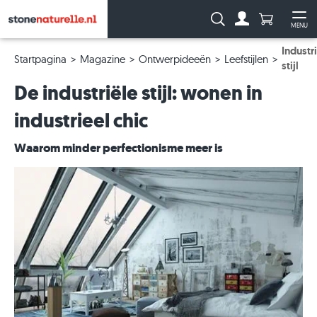
Aantal prod
Zoeken:
MENU
Naar de rekeni
Me
Industr
Startpagina
Magazine
Ontwerpideeën
Leefstijlen
stijl
De industriële stijl: wonen in
industrieel chic
Waarom minder perfectionisme meer is