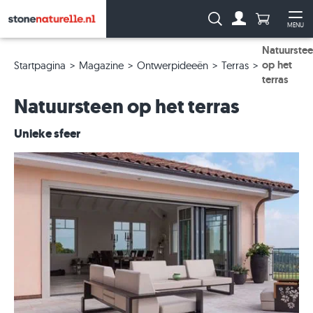
Aantal prod
Zoeken:
MENU
Naar de rekeni
Me
Natuurste
op het
Startpagina
Magazine
Ontwerpideeën
Terras
terras
Natuursteen op het terras
Unieke sfeer