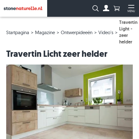
Aantal prod
Zoeken:
MENU
Naar de rekeni
Me
Travertin
Light -
Startpagina
Magazine
Ontwerpideeën
Video's
zeer
helder
Travertin Licht zeer helder