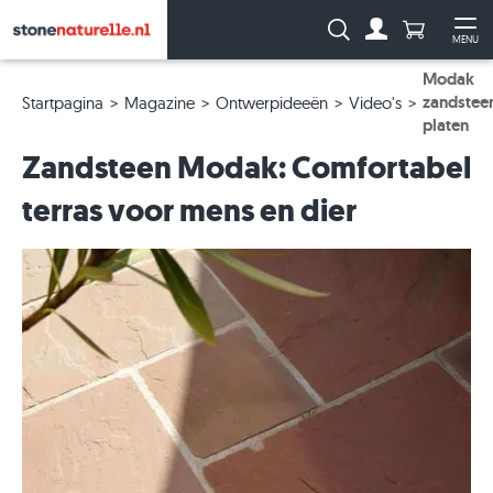
Aantal prod
Zoeken:
MENU
Naar de rekeni
Me
Modak
zandstee
Startpagina
Magazine
Ontwerpideeën
Video's
platen
Zandsteen Modak: Comfortabel
terras voor mens en dier