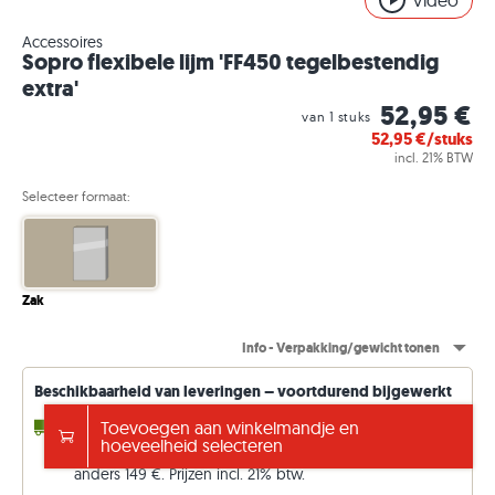
Video
Accessoires
Sopro flexibele lijm 'FF450 tegelbestendig
extra'
52,95 €
van 1 stuks
52,95
€/stuks
incl. 21% BTW
Selecteer formaat:
Zak
Info - Verpakking/gewicht tonen
Beschikbaarheid van leveringen – voortdurend bijgewerkt
4 - 10 werkdagen
Toevoegen aan winkelmandje en
tot 10000,00 stuks (uit voorraad)
hoeveelheid selecteren
Gratis verzending vanaf €5000
anders 149 €. Prijzen incl. 21% btw.