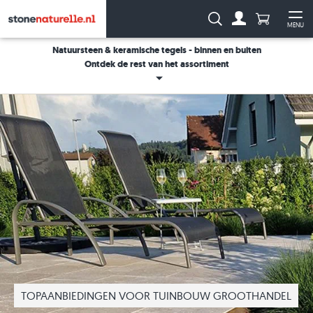
Aantal prod
Zoeken:
MENU
Naar de rekeni
Me
Natuursteen & keramische tegels - binnen en buiten
Ontdek de rest van het assortiment
TOPAANBIEDINGEN VOOR TUINBOUW GROOTHANDEL