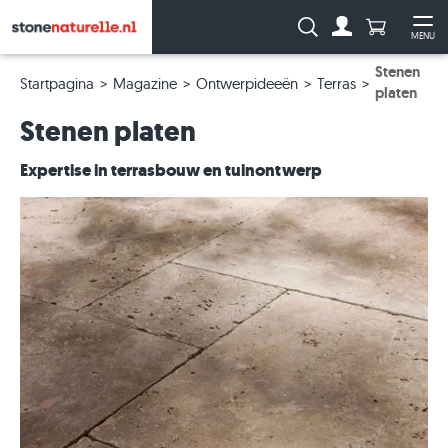
Aantal prod
Zoeken:
MENU
Naar de rekeni
Me
Stenen
Startpagina
Magazine
Ontwerpideeën
Terras
platen
Stenen platen
Expertise in terrasbouw en tuinontwerp