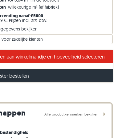
eken
tot 6,84 m² (in de toevoer)
Gneis opsluitbanden
eken
willekeurige m² (af fabriek)
Basalt opsluitbanden
erzending vanaf €5000
9 €. Prijzen incl. 21% btw.
sgegevens bekijken
voor zakelijke klanten
 zonlicht: Alpine Grey leisteenlook
n aan winkelmandje en hoeveelheid selecteren
ter bestellen
chappen
Alle productkenmerken bekijken
tbestendigheid