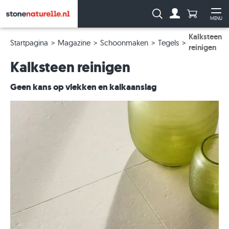
Aantal prod
Zoeken:
MENU
Naar de rekeni
Me
Kalksteen
Startpagina
Magazine
Schoonmaken
Tegels
reinigen
Kalksteen reinigen
Geen kans op vlekken en kalkaanslag