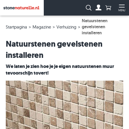
Aantal prod
Zoeken:
MENU
Naar de rekeni
Me
Natuurstenen
gevelstenen
Startpagina
Magazine
Verhuizing
installeren
Natuurstenen gevelstenen
installeren
We laten je zien hoe je je eigen natuurstenen muur
tevoorschijn tovert!