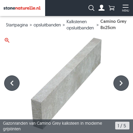
Aantal prod
Zoeken:
MENU
Naar de rekeni
Me
Camino Grey
Kalkstenen
Startpagina
opsluitbanden
8x25cm
opsluitbanden
Gazonranden van Camino Grey kalksteen in moderne
1
 / 
5
grijstinten