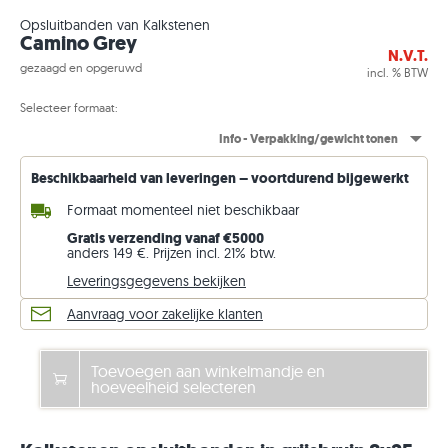
Opsluitbanden van Kalkstenen
Camino Grey
N.V.T.
gezaagd en opgeruwd
incl. % BTW
Selecteer formaat:
Info - Verpakking/gewicht tonen
Beschikbaarheid van leveringen – voortdurend bijgewerkt
Formaat momenteel niet beschikbaar
Gratis verzending vanaf €5000
anders 149 €. Prijzen incl. 21% btw.
Leveringsgegevens bekijken
Aanvraag voor zakelijke klanten
Toevoegen aan winkelmandje en
hoeveelheid selecteren