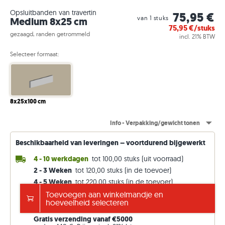
Opsluitbanden van travertin
75,95 €
van 1 stuks
Medium 8x25 cm
75,95
€/stuks
gezaagd, randen getrommeld
incl. 21% BTW
Selecteer formaat:
8x25x100 cm
Info - Verpakking/gewicht tonen
Beschikbaarheid van leveringen – voortdurend bijgewerkt
4 - 10 werkdagen
tot 100,00 stuks (uit voorraad)
2 - 3 Weken
tot 120,00 stuks (in de toevoer)
4 - 5 Weken
tot 220,00 stuks (in de toevoer)
8 - 9 Weken
tot 260,00 stuks (in de toevoer)
Toevoegen aan winkelmandje en
hoeveelheid selecteren
14 - 15 Weken
willekeurige stuks (af fabriek)
Gratis verzending vanaf €5000