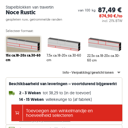
Stapelblokken van travertin
87,49 €
van 100 kg
Noce Rustic
874,90
€/to
gespleten ruw, getrommelde randen
incl. 21% BTW
Selecteer formaat:
7,5x ca.18-20x ca.30-60
15x ca.18-20x ca.30-60
22,5x ca.18-20x ca.30-
cm
cm
60 cm
Info - Verpakking/gewicht tonen
Beschikbaarheid van leveringen – voortdurend bijgewerkt
2 - 3 Weken
tot 38,29 to (in de toevoer)
14 - 15 Weken
willekeurige to (af fabriek)
Gratis verzending vanaf €5000
Toevoegen aan winkelmandje en
anders 149 €. Prijzen incl. 21% btw.
hoeveelheid selecteren
Leveringsgegevens bekijken