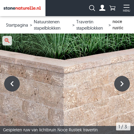
Aantal prod
Zoeken:
MENU
Naar de rekeni
Me
noce
Natuurstenen
Travertin
Startpagina
rustic
stapelblokken
stapelblokken
1
 / 
3
Gespleten ruw van lichtbruin Noce Rustiek travertin