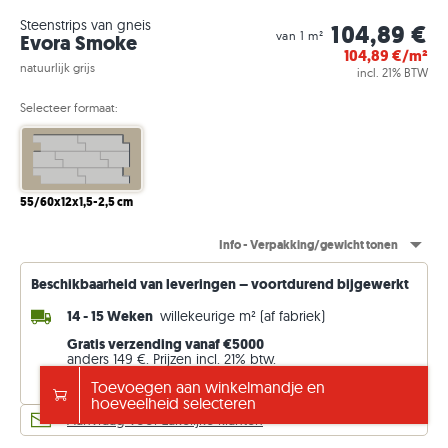
Steenstrips van gneis
104,89 €
van 1 m²
Evora Smoke
104,89
€/m²
natuurlijk grijs
incl. 21% BTW
Selecteer formaat:
55/60x12x1,5-2,5 cm
Info - Verpakking/gewicht tonen
Beschikbaarheid van leveringen – voortdurend bijgewerkt
14 - 15 Weken
willekeurige m² (af fabriek)
Gratis verzending vanaf €5000
anders 149 €. Prijzen incl. 21% btw.
Toevoegen aan winkelmandje en
Leveringsgegevens bekijken
hoeveelheid selecteren
Aanvraag voor zakelijke klanten