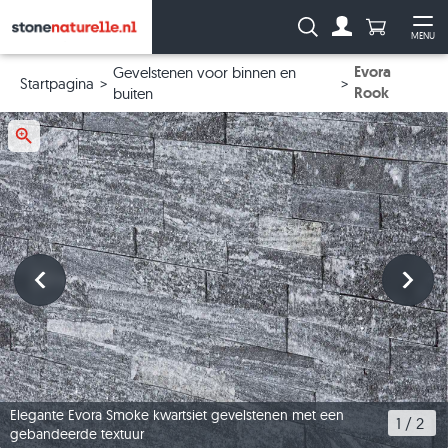
Aantal prod
Zoeken:
MENU
Naar de rekeni
Me
Evora
Gevelstenen voor binnen en
Startpagina
Rook
buiten
Elegante Evora Smoke kwartsiet gevelstenen met een
1
 / 
2
gebandeerde textuur