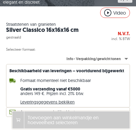
elegant en discreet
Video
Straatstenen van granieten
Silver Classico 16x16x16 cm
N.V.T.
gestraald
incl. % BTW
Selecteer formaat:
Info - Verpakking/gewicht tonen
Beschikbaarheid van leveringen – voortdurend bijgewerkt
Formaat momenteel niet beschikbaar
Gratis verzending vanaf €5000
anders 149 €. Prijzen incl. 21% btw.
Leveringsgegevens bekijken
Aanvraag voor zakelijke klanten
Toevoegen aan winkelmandje en
hoeveelheid selecteren