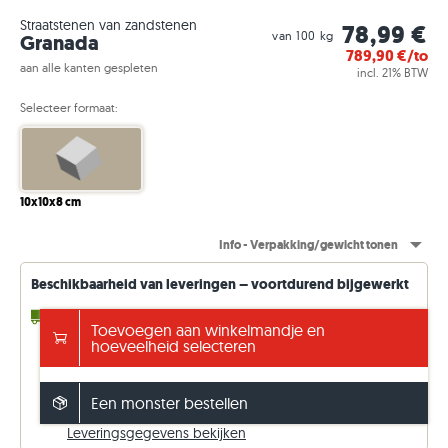
Straatstenen van zandstenen
78,99 €
van 100 kg
Granada
789,90
€/to
aan alle kanten gespleten
incl. 21% BTW
Selecteer formaat:
10x10x8 cm
Info - Verpakking/gewicht tonen
Beschikbaarheid van leveringen – voortdurend bijgewerkt
4 - 10 werkdagen
tot 1,00 to (uit voorraad)
Toevoegen aan winkelmandje en
2 - 3 Weken
tot 100,97 to (in de toevoer)
hoeveelheid selecteren
14 - 15 Weken
willekeurige to (af fabriek)
Gratis verzending vanaf €5000
Een monster bestellen
anders 149 €. Prijzen incl. 21% btw.
Leveringsgegevens bekijken