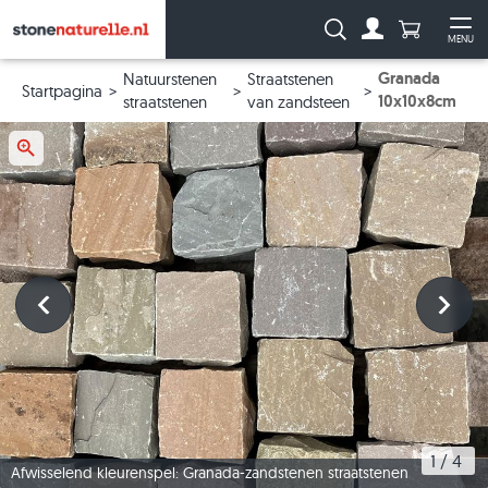
Aantal prod
Zoeken:
MENU
Naar de rekeni
Me
Granada
Natuurstenen
Straatstenen
Startpagina
10x10x8cm
straatstenen
van zandsteen
1
 / 
4
Afwisselend kleurenspel: Granada-zandstenen straatstenen