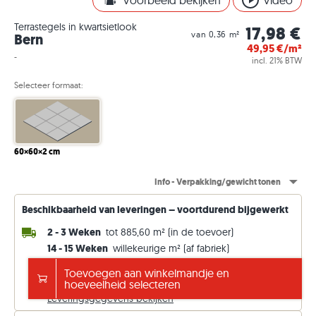
Voorbeeld bekijken
Video
Terrastegels in kwartsietlook
17,98 €
van 0,36 m²
Bern
49,95
€/m²
-
incl. 21% BTW
Selecteer formaat:
60×60×2 cm
Info - Verpakking/gewicht tonen
Beschikbaarheid van leveringen – voortdurend bijgewerkt
2 - 3 Weken
tot 885,60 m² (in de toevoer)
14 - 15 Weken
willekeurige m² (af fabriek)
Gratis verzending vanaf €5000
Toevoegen aan winkelmandje en
anders 149 €. Prijzen incl. 21% btw.
hoeveelheid selecteren
Leveringsgegevens bekijken