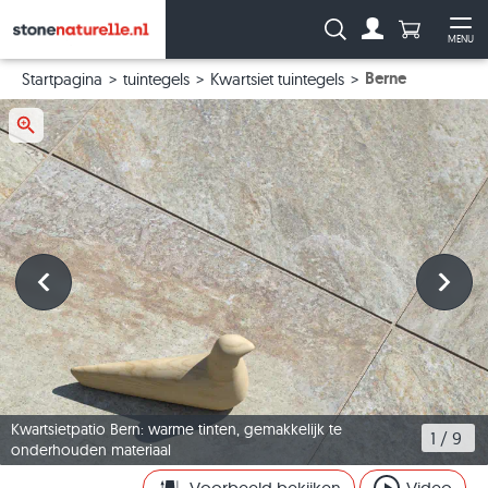
Aantal prod
Zoeken:
MENU
Naar de rekeni
Me
Berne
Startpagina
tuintegels
Kwartsiet tuintegels
Kwartsietpatio Bern: warme tinten, gemakkelijk te
1
 / 
9
onderhouden materiaal