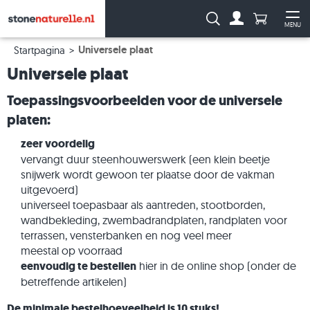
Aantal prod
Zoeken:
MENU
Naar de rekeni
Me
Universele plaat
Startpagina
Universele plaat
Toepassingsvoorbeelden voor de universele
platen:
zeer voordelig
vervangt duur steenhouwerswerk (een klein beetje
snijwerk wordt gewoon ter plaatse door de vakman
uitgevoerd)
universeel toepasbaar als aantreden, stootborden,
wandbekleding, zwembadrandplaten, randplaten voor
terrassen, vensterbanken en nog veel meer
meestal op voorraad
eenvoudig te bestellen
hier in de online shop (onder de
betreffende artikelen)
De minimale bestelhoeveelheid is 10 stuks!