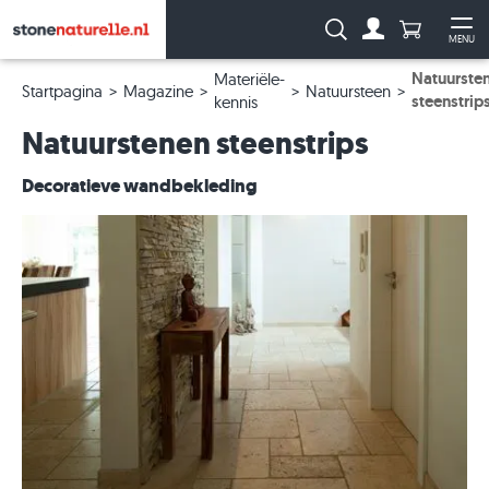
Aantal prod
Zoeken:
MENU
Naar de rekeni
Me
Natuurste
Materiële-
Startpagina
Magazine
Natuursteen
steenstrip
kennis
Natuurstenen steenstrips
Decoratieve wandbekleding