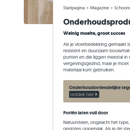
Kwartsiet tegels
Kalksteen tuintegels
Bestelling wijzigen of annuleren
Panoramische tour
Beige teg
Beige tui
Gneis tra
Marmer
Startpagina
Magazine
Schoon
Marmer tegels
Marmer tuintegels
Voorbeeldverzending
Tuinontwerp
Grijze teg
Grijze tui
Kalksteen
Kwartsiet
Onderhoudsprodu
Antieke tegels
Kwartsiet terrastegels
Levering & transport
Leefstijlen
Zandstee
Weinig moeite, groot succes
Mozaïek tegels
Gneis tuintegels
Indrukken van klanten
Leisteen
Muurstenen
Basalt tuintegels
Video's
Travertin
Als je vloerbedekking gemaakt i
resistent en duurzaam bouwmateri
Flagstones
punten en die liggen meestal in
Zwembad tegels
vergevingsgezind, maar je moet 
materiaal kunt gebruiken.
Onderhoudsvriendelijke teg
ontdek hier
Poriën laten vuil door
Natuursteen, ongeacht het type, 
gesloten oppervlak. Als je de st