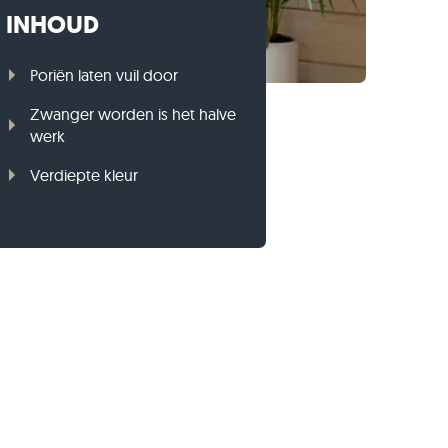
INHOUD
Gneis opsluitbanden
Basalt opsluitbanden
Poriën laten vuil door
Zwanger worden is het halve
werk
Verdiepte kleur