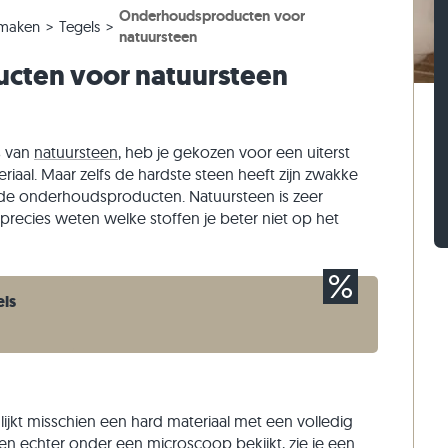
Onderhoudsproducten voor
els
ntegels
ptreden
Kalksteen straatstenen
Travertin stapelblokken
maken
Tegels
natuursteen
els
ntegels
 traptreden
Kwartsiet straatstenen
Kwartsiet stapelblokken
cten voor natuursteen
n
Gneis straatstenen
Gneis stapelblokken
Langwerpige straatklinker
Steenstrips
s van
natuursteen
, heb je gekozen voor een uiterst
aal. Maar zelfs de hardste steen heeft zijn zwakke
 de onderhoudsproducten. Natuursteen is zeer
precies weten welke stoffen je beter niet op het
els
lijkt misschien een hard materiaal met een volledig
een echter onder een microscoop bekijkt, zie je een