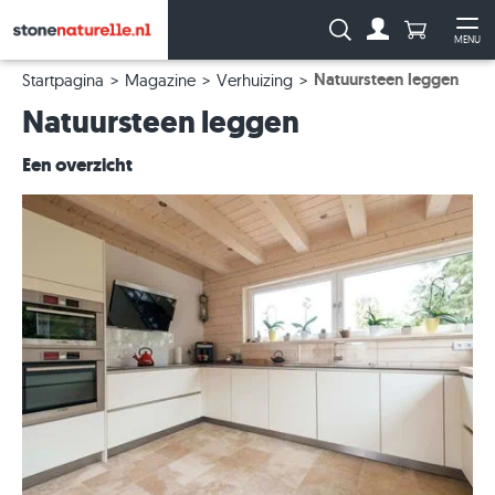
Aantal prod
Zoeken:
MENU
Naar de rekeni
Me
Natuursteen leggen
Startpagina
Magazine
Verhuizing
Natuursteen leggen
Een overzicht