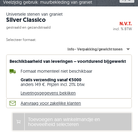
Veelzijdig gebruik: muurbekleding van graniet
Universele stenen van graniet
Silver Classico
N.V.T.
gestraald en gezandstraald
incl. % BTW
Selecteer formaat:
Info - Verpakking/gewicht tonen
Beschikbaarheid van leveringen – voortdurend bijgewerkt
Formaat momenteel niet beschikbaar
Gratis verzending vanaf €5000
anders 149 €. Prijzen incl. 21% btw.
Leveringsgegevens bekijken
Aanvraag voor zakelijke klanten
Toevoegen aan winkelmandje en
hoeveelheid selecteren