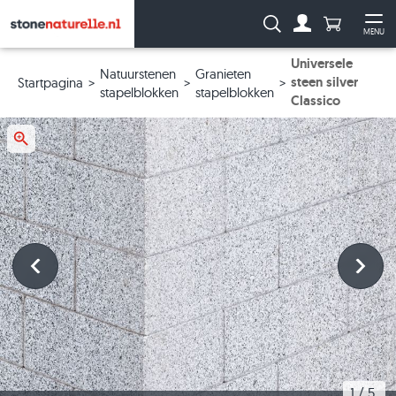
Aantal prod
Zoeken:
MENU
Naar de rekeni
Me
Universele
Natuurstenen
Granieten
steen silver
Startpagina
stapelblokken
stapelblokken
Classico
1
 / 
5