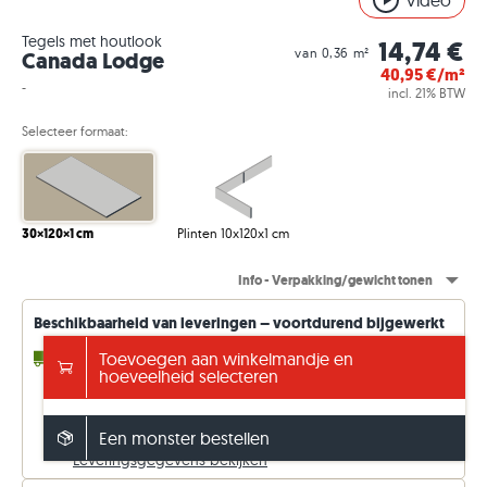
Video
Tegels met houtlook
14,74 €
van 0,36 m²
Canada Lodge
40,95
€/m²
-
incl. 21% BTW
Selecteer formaat:
30×120×1 cm
Plinten 10x120x1 cm
Info - Verpakking/gewicht tonen
Beschikbaarheid van leveringen – voortdurend bijgewerkt
4 - 10 werkdagen
Toevoegen aan winkelmandje en
tot 74,52 m² (uit voorraad)
hoeveelheid selecteren
6 - 7 Weken
willekeurige m² (af fabriek)
Gratis verzending vanaf €5000
anders 149 €. Prijzen incl. 21% btw.
Een monster bestellen
Leveringsgegevens bekijken