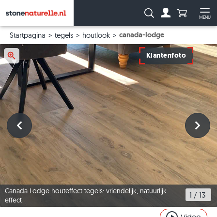
Aantal prod
Zoeken:
MENU
Naar de rekeni
Me
canada-lodge
Startpagina
tegels
houtlook
Klantenfoto
Canada Lodge houteffect tegels: vriendelijk, natuurlijk
1
 / 
13
effect