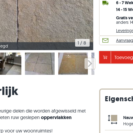
6 - 7 We
els
ntegels
ptreden
Kalksteen straatstenen
Travertin stapelblokken
14 - 15 
els
ntegels
 traptreden
Kwartsiet straatstenen
Kwartsiet stapelblokken
Gratis v
anders 14
n
Gneis straatstenen
Gneis stapelblokken
Levering
Langwerpige straatklinker
Steenstrips
Aanvraag 
1
 / 
8
voegd
Prachtige kleuring in
Toevoege
Go Next
lijk
Eigens
eurige delen die worden afgewisseld met
pleten ruw geslepen
oppervlakken
Nauw
Hoger
rp voor uw woonruimtes!