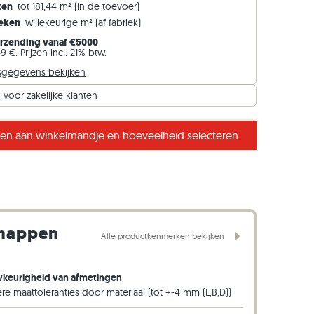
ken
tot 181,44 m² (in de toevoer)
Gneis opsluitbanden
Weken
willekeurige m² (af fabriek)
Basalt opsluitbanden
erzending vanaf €5000
9 €. Prijzen incl. 21% btw.
sgegevens bekijken
voor zakelijke klanten
 gele tinten van verschillende intensiteit
n aan winkelmandje en hoeveelheid selecteren
chappen
Alle productkenmerken bekijken
keurigheid van afmetingen
e maattoleranties door materiaal (tot +-4 mm (L,B,D))