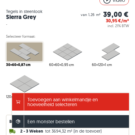
Video
Tegels in steenlook
39,00 €
van 1,26 m²
Sierra Grey
30,95
€/m²
-
incl. 21% BTW
Selecteer formaat:
30×60×0,87 cm
60×60×0,95 cm
60×120×1 cm
120x120x1,05 cm
Toevoegen aan winkelmandje en
hoeveelheid selecteren
Info - Verpakking/gewicht tonen
Een monster bestellen
Beschikbaarheid van leveringen – voortdurend bijgewerkt
2 - 3 Weken
tot 3694,32 m² (in de toevoer)