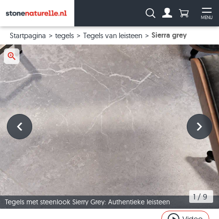
Aantal prod
Zoeken:
MENU
Naar de rekeni
Me
Sierra grey
Startpagina
tegels
Tegels van leisteen
1
 / 
9
Tegels met steenlook Sierry Grey: Authentieke leisteen