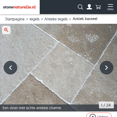
Aantal prod
Zoeken:
MENU
Naar de rekeni
Me
Antiek kasteel
Startpagina
tegels
Antieke tegels
1
 / 
24
Een vloer met echte antieke charme